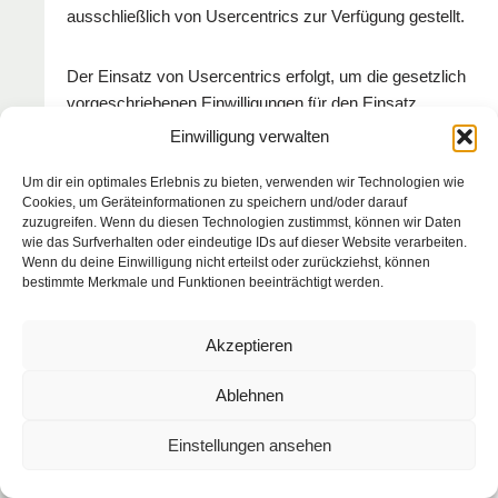
ausschließlich von Usercentrics zur Verfügung gestellt.
Der Einsatz von Usercentrics erfolgt, um die gesetzlich
vorgeschriebenen Einwilligungen für den Einsatz
bestimmter Technologien einzuholen. Rechtsgrundlage
Einwilligung verwalten
hierfür ist Art. 6 Abs. 1 lit. c DSGVO.
Um dir ein optimales Erlebnis zu bieten, verwenden wir Technologien wie
Cookies, um Geräteinformationen zu speichern und/oder darauf
Auftragsverarbeitung
zuzugreifen. Wenn du diesen Technologien zustimmst, können wir Daten
wie das Surfverhalten oder eindeutige IDs auf dieser Website verarbeiten.
Wenn du deine Einwilligung nicht erteilst oder zurückziehst, können
Wir haben einen Vertrag über Auftragsverarbeitung
bestimmte Merkmale und Funktionen beeinträchtigt werden.
(AVV) zur Nutzung des oben genannten Dienstes
geschlossen. Hierbei handelt es sich um einen
Akzeptieren
datenschutzrechtlich vorgeschriebenen Vertrag, der
gewährleistet, dass dieser die personenbezogenen
Ablehnen
Daten unserer Websitebesucher nur nach unseren
Weisungen und unter Einhaltung der DSGVO
Einstellungen ansehen
verarbeitet.