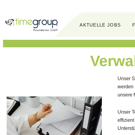
Inhalt
springen
Zum
AKTUELLE JOBS
Inhalt
springen
Verwal
Unser St
werden a
unsere M
Unser Te
effizie
Unterst